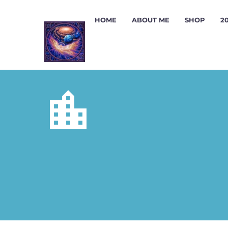
HOME
ABOUT ME
SHOP
2

