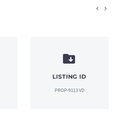




LISTING ID
PROP-9113 VD