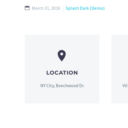
March 31, 2016
Splash Dark (Demo)


LOCATION
NY City, Beechwood Dr.
Vi