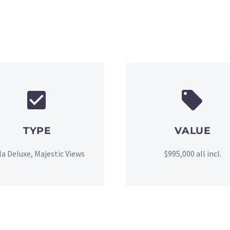




TYPE
VALUE
lla Deluxe, Majestic Views
$995,000 all incl.