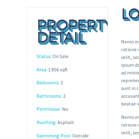
LO
PROPERTY
DETAIL
Nemo eni
ratione 
Status:
On Sale
velit, s
ipsum do
Area:
1.856 sqft
ad minim
reprehen
Bedrooms:
2
sunt in 
Bathrooms
:
2
accusant
beatae v
Penthouse:
Yes
Nemo eni
Roofling:
Asphalt
ratione 
velit, s
Swimming Pool:
Outside