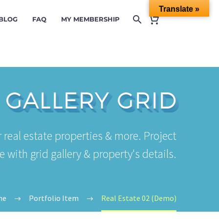
Translate »
 BLOG
FAQ
MY MEMBERSHIP
E
GALLERY GRID
 real estate properties & more. Project
with grid gallery & property's details.
me
Portfolio Item
Real Estate 02 (Demo)