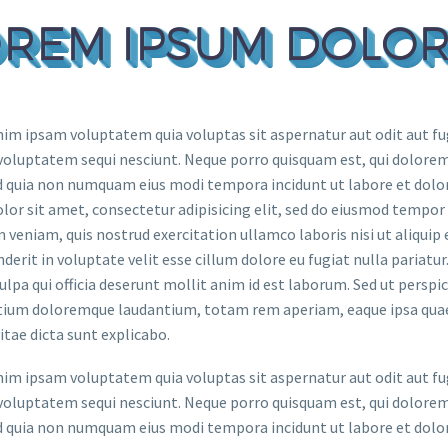
REM IPSUM DOLOR
m ipsam voluptatem quia voluptas sit aspernatur aut odit aut fug
voluptatem sequi nesciunt. Neque porro quisquam est, qui dolorem 
ed quia non numquam eius modi tempora incidunt ut labore et do
lor sit amet, consectetur adipisicing elit, sed do eiusmod tempor
 veniam, quis nostrud exercitation ullamco laboris nisi ut aliquip
derit in voluptate velit esse cillum dolore eu fugiat nulla pariatu
culpa qui officia deserunt mollit anim id est laborum. Sed ut persp
ium doloremque laudantium, totam rem aperiam, eaque ipsa quae ab
itae dicta sunt explicabo.
m ipsam voluptatem quia voluptas sit aspernatur aut odit aut fug
voluptatem sequi nesciunt. Neque porro quisquam est, qui dolorem 
ed quia non numquam eius modi tempora incidunt ut labore et do