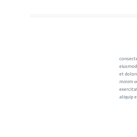
consecte
eiusmod 
et dolor
minim v
exercita
aliquip