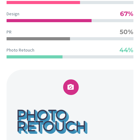
67%
Design
50%
PR
44%
Photo Retouch


PHOTO
RETOUCH